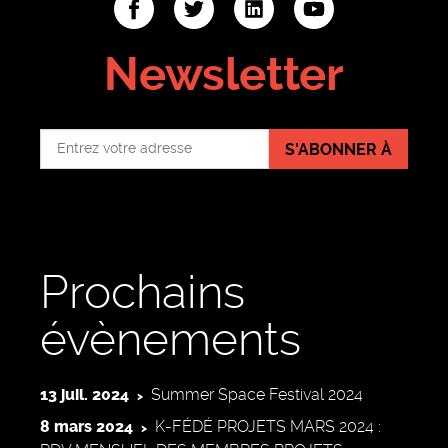
ter
linkedin
youtube
Newsletter
S'ABONNER À
Prochains
évènements
13 juil. 2024
Summer Space Festival 2024
8 mars 2024
K-FÉDÉ PROJETS MARS 2024 :