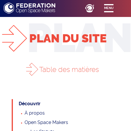
MENU
PLAN DU SITE
Table des matières
PIED DE PAGE
MENTIONS LÉGALES
Découvrir
À propos
PLAN DU SITE
Open Space Makers
CONDITIONS GÉNÉRALES D'UTILISATION