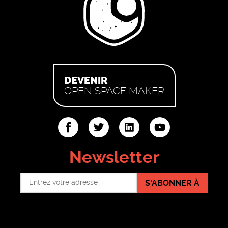
DEVENIR
OPEN SPACE MAKER
ter
linkedin
youtube
Newsletter
S'ABONNER À