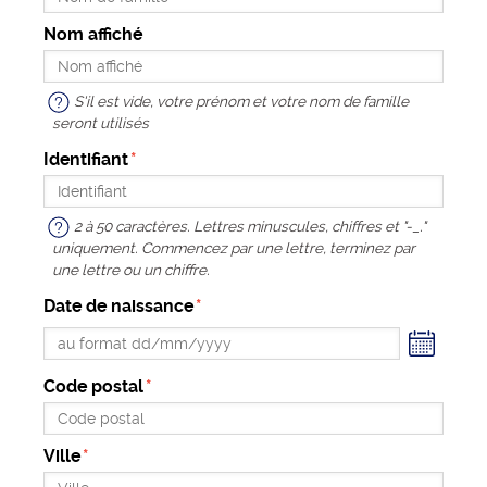
Nom affiché
S'il est vide, votre prénom et votre nom de famille
seront utilisés
Identifiant
2 à 50 caractères. Lettres minuscules, chiffres et "-_."
uniquement. Commencez par une lettre, terminez par
une lettre ou un chiffre.
Date de naissance
ndrier
Code postal
Ville