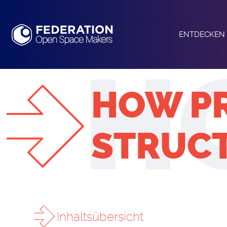
ENTDECKEN 
ÜBER UNS
OPEN SPACE
HOW PR
DIE FEDERA
STATUTE
STRUC
KREISE
AKTIVES
Inhaltsübersicht