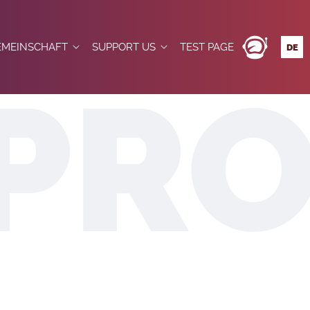
EMEINSCHAFT
SUPPORT US
TEST PAGE
DE
EN
OMMUNITY BEITRETEN
DONATE
ES
FR
TWEEN CNES AND OPEN SPACE MAKERS
ACHRICHTEN
BOUTIQUE FÉDÉRATION
IT
BERS
AGESORDNUNG
TGLIEDER
S
ORUM
TANDORTE