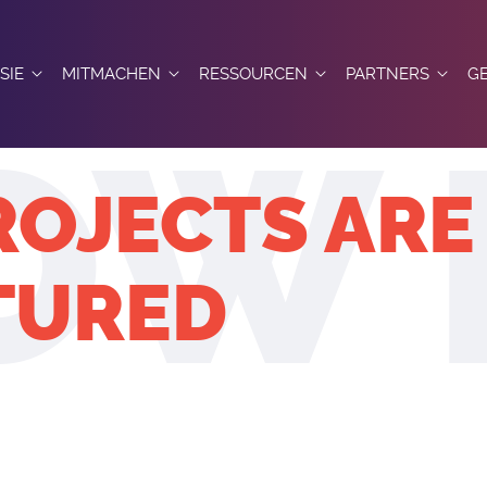
SIE
MITMACHEN
RESSOURCEN
PARTNERS
G
BEGINN
LEARN
PARTNERS
C
 MAKERS
PROJEKTE
IHR PROJEKT ERSTELLEN UND VERWALTEN
USE
CONVENTION BE
N
OJECTS ARE
TION CHARTA
N DES VEREINS
GRUPPEN
HOW PROJECTS ARE STRUCTURED
KNOWLEDGE BASE
HONORARY MEM
T
TURED
DER GARTEN
FUNDING YOUR PROJECT
REGULATIONS
MI
 MITGLIED WERDEN
HILFERUFE
EXPORT CONTROL REGULATION
F
S