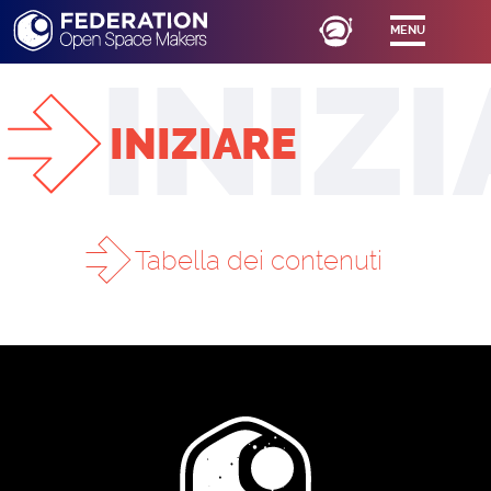
MENU
INIZIARE
Tabella dei contenuti
PARTECIPARE
INIZIARE
CREATING AND MANAGING A PROJECT
TUTORIAL TO CREATE A PROJECT ON THE
PLATFORM