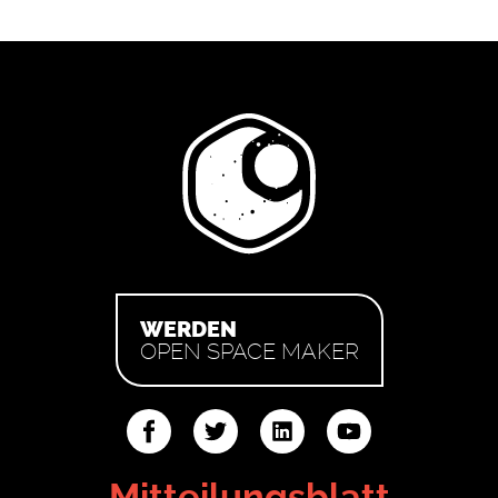
WERDEN
OPEN SPACE MAKER
ter
linkedin
youtube
Mitteilungsblatt